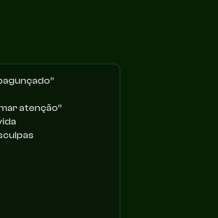
o bagunçado”
amar atenção”
vida
esculpas