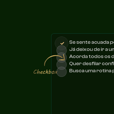
Se sente acuada p
Já deixou de ir a
Acorda todos os d
Quer desfilar conf
Busca uma rotina p