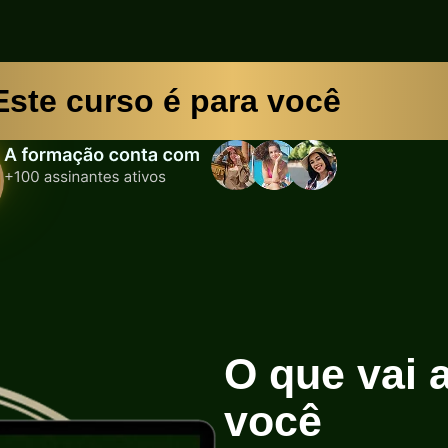
Este curso é para você
O que vai 
você
ao en