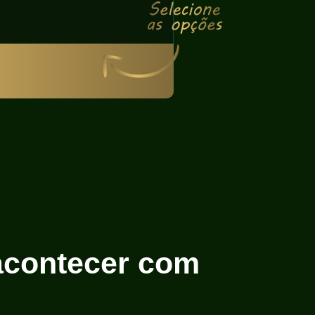
acontecer com
trar no