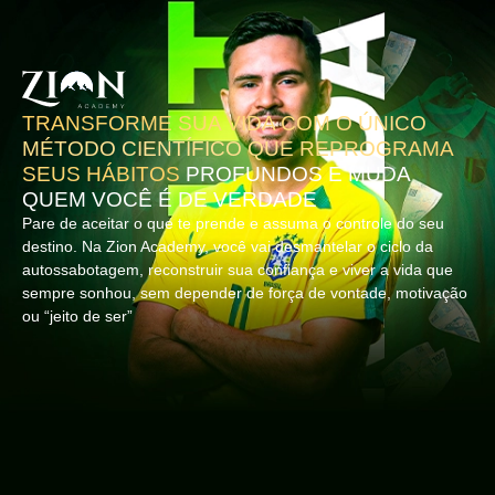
TRANSFORME SUA VIDA COM O ÚNICO
MÉTODO CIENTÍFICO QUE REPROGRAMA
SEUS HÁBITOS
PROFUNDOS E MUDA
QUEM VOCÊ É DE VERDADE
Pare de aceitar o que te prende e assuma o controle do seu
destino. Na Zion Academy, você vai desmantelar o ciclo da
autossabotagem, reconstruir sua confiança e viver a vida que
sempre sonhou, sem depender de força de vontade, motivação
ou “jeito de ser”