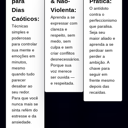
para
& Não-
Prática:
O antídoto
Dias
Violenta:
contra o
Aprenda a se
Caóticos:
perfeccionismo
expressar com
Técnicas
que paralisa.
clareza e
simples e
Seja seu
respeito, sem
poderosas
maior aliado e
medo, sem
para controlar
aprenda a se
culpa e sem
sua mente e
perdoar sem
criar conflitos
emoções em
perder a
desnecessários.
minutos,
ambição. A
Porque sua
mesmo
chave para
voz merece
quando tudo
seguir em
ser ouvida —
parecer
frente mesmo
e respeitada.
desabar ao
depois das
seu redor.
recaídas.
Para que você
nunca mais se
sinta refém do
estresse e da
ansiedade.