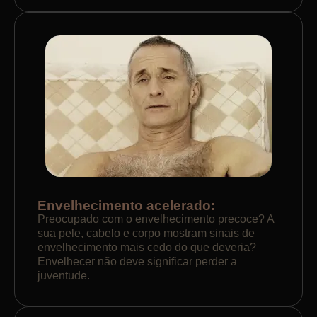
Envelhecimento acelerado:
Preocupado com o envelhecimento precoce? A
sua pele, cabelo e corpo mostram sinais de
envelhecimento mais cedo do que deveria?
Envelhecer não deve significar perder a
juventude.