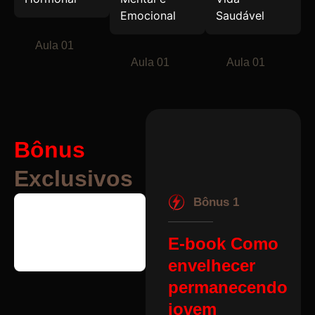
Emocional
Saudável
Aula 01
Aula 01
Aula 01
Bônus
Exclusivos
Bônus 1
E-book Como
envelhecer
permanecendo
jovem