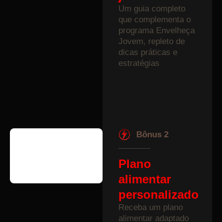
Um guia completo
que complementa o
programa Envelheça
Jovem, repleto de
dicas práticas e
estratégias
avançadas para
manter uma vida
longa, saudável e
vibrante.
Bônus 2
Plano
alimentar
personalizado
Receba um plano
alimentar adaptado