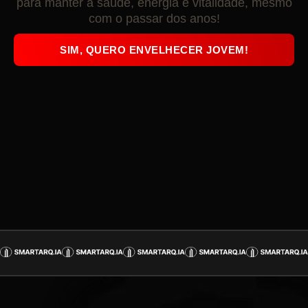
para manter a saúde, energia e vitalidade, mesmo
com o passar dos anos!
SIM, QUERO ENVELHECER JOVEM!