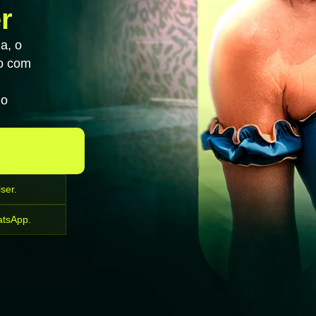
r
a, o
ão com
do
ser.
atsApp.