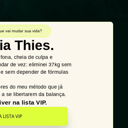
ue vai mudar sua vida?
ia Thies.
nfona, cheia de culpa e
udar de vez: eliminei 37kg sem
o e sem depender de fórmulas
dores do meu método que já
 a se libertarem da balança.
er na lista VIP.
 LISTA VIP