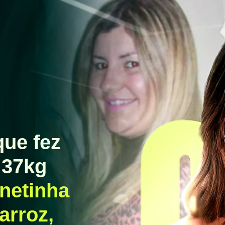
ue fez
 37kg
netinha
arroz,