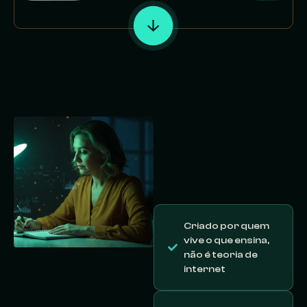
Por que
escolher
esse
método:
Criado por quem
vive o que ensina,
não é teoria de
internet