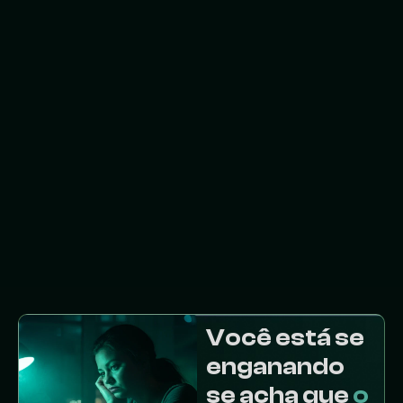
Você está se
enganando
se acha que
o