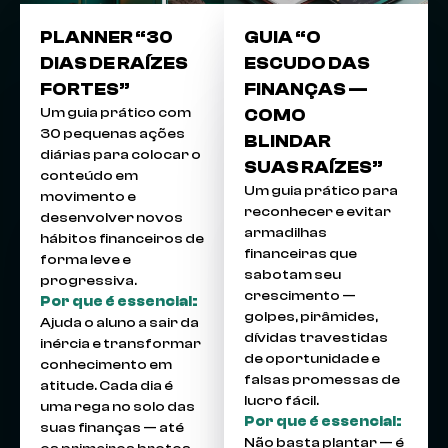
PLANNER “30
GUIA “O
DIAS DE RAÍZES
ESCUDO DAS
FORTES”
FINANÇAS —
Um guia prático com
COMO
30 pequenas ações
BLINDAR
diárias para colocar o
SUAS RAÍZES”
conteúdo em
Um guia prático para
movimento e
reconhecer e evitar
desenvolver novos
armadilhas
hábitos financeiros de
financeiras que
forma leve e
sabotam seu
progressiva.
crescimento —
Por que é essencial:
golpes, pirâmides,
Ajuda o aluno a sair da
dívidas travestidas
inércia e transformar
de oportunidade e
conhecimento em
falsas promessas de
atitude. Cada dia é
lucro fácil.
uma rega no solo das
Por que é essencial:
suas finanças — até
Não basta plantar — é