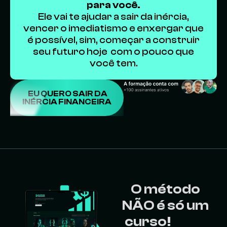
para você.
Ele vai te ajudar a sair da inércia,
vencer o imediatismo e enxergar que
é possível, sim, começar a construir
seu futuro hoje com o pouco que
você tem.
EU QUERO SAIR DA
INÉRCIA FINANCEIRA
O método
NÃO é só um
curso!
É um