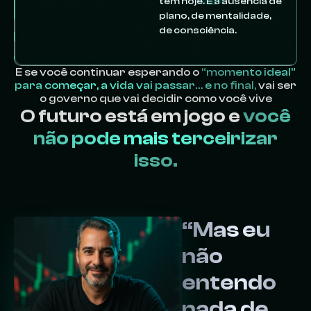
tem hoje. É a ausência de
plano, de mentalidade,
de consciência.
E se você continuar esperando o
“momento ideal”
para começar, a vida vai passar… e no final,
vai ser
o governo que vai decidir como você vive
O futuro está em jogo e
você
não pode mais terceirizar
isso.
“Mas eu
não
entendo
nada de