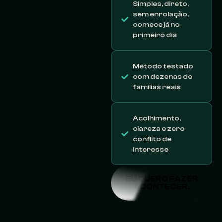
Simples, direto,
sem enrolação,
comece já no
primeiro dia
Método testado
com dezenas de
famílias reais
Acolhimento,
clareza e zero
conflito de
interesse
EU QUERO FAZER
ACONTECER.