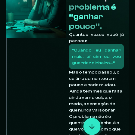
problema é
“ganhar
pouco”.
Quantas vezes você já
pensou:
“Quando eu ganhar
mais, aí sim eu vou
guardar dinheiro…”
Mas o tempo passou, o
salário aumentou um
pouco e nada mudou.
Ainda tem mês que falta,
ainda vem a culpa, o
medo, a sensação de
que nunca vai sobrar.
O problema não é o
quanto você ganha, é o
que você faz com o que