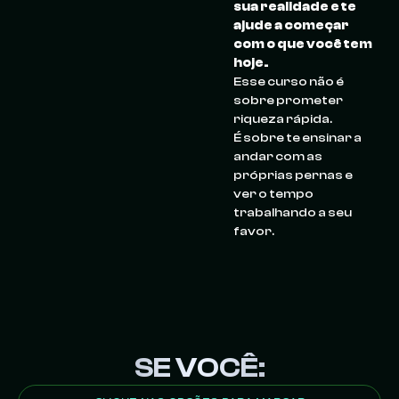
sua realidade e te
ajude a começar
com o que você tem
hoje.
Esse curso não é
sobre prometer
riqueza rápida.
É sobre te ensinar a
andar com as
próprias pernas e
ver o tempo
trabalhando a seu
favor.
SE VOCÊ: