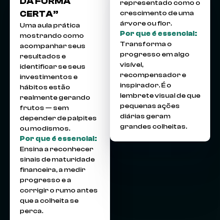
DA FORMA
representado como o
CERTA”
crescimento de uma
árvore ou flor.
Uma aula prática
Por que é essencial:
mostrando como
Transforma o
acompanhar seus
progresso em algo
resultados e
visível,
identificar se seus
recompensador e
investimentos e
inspirador. É o
hábitos estão
lembrete visual de que
realmente gerando
pequenas ações
frutos — sem
diárias geram
depender de palpites
grandes colheitas.
ou modismos.
Por que é essencial:
Ensina a reconhecer
sinais de maturidade
financeira, a medir
progresso e a
corrigir o rumo antes
que a colheita se
perca.