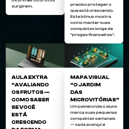
os primeiros brotos
preciso proteger o
surgirem.
que está crescendo.
Este bônus mostra
como manter suas
conquistas longe de
“pragas financeiras”.
AULA EXTRA
MAPA VISUAL
“AVALIANDO
“O JARDIM
OS FRUTOS —
DAS
COMO SABER
MICROVITÓRIAS”
Um painel onde o aluno
SE VOCÊ
marca suas pequenas
ESTÁ
conquistas semanais
CRESCENDO
— cada avanço é