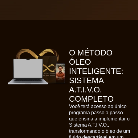
O MÉTODO
ÓLEO
INTELIGENTE:
SISTEMA
A.T.I.V.O.
COMPLETO
Você terá acesso ao único
programa passo a passo
que ensina a implementar o
Sistema A.T.I.V.O.,
transformando o óleo de um
fluido descartável em um