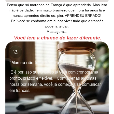
Pensa que só morando na França é que aprenderia. Mas isso
não é verdade. Tem muito brasileiro que mora há anos lá e
nunca aprendeu direito ou, pior, APRENDEU ERRADO!
Daí você se conforma em nunca viver tudo que o francês
poderia te dar.
Mas agora…
Você tem a chance de fazer diferente.
“Mas eu não tenho tempo…”
E é por isso que o curso já vem com cronograma
pronto, prático e flexível. Com apenas algumas
horas por semana, você já começa a se comunicar
em francês.