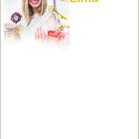
Mais de 10 anos ensinando
francês para brasileiros.
Fez intercâmbio no Canadá,
morou em Paris, passou por
diferentes metodologias e
criou um método direto, leve
e eficaz. Seu maior
diferencial é transformar o
francês em algo claro e
aplicável, e fazer seus
alunos se encantarem com
o idioma, sem medo ou
travas.
Sua missão é mostrar que
SIM, você pode falar francês
sem sair do Brasil.